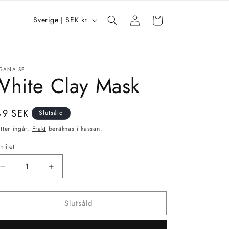
Logga
L
Varukorg
Sverige | SEK kr
in
a
n
d
GANA.SE
White Clay Mask
/
R
e
dinarie
49 SEK
Slutsåld
g
is
tter ingår.
Frakt
beräknas i kassan.
i
ntitet
o
Minska
Öka
n
kvantitet
kvantitet
för
för
Slutsåld
White
White
Clay
Clay
Mask
Mask