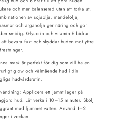
nslig hud och bidrar till att göra huden
ukare och mer balanserad utan att torka ut.
mbinationen av sojaolja, mandelolja,
easmör och arganolja ger näring och gör
den smidig. Glycerin och vitamin E bidrar
ll att bevara fukt och skyddar huden mot yttre
frestningar.
nna mask är perfekt för dig som vill ha en
turligt glow och välmående hud i din
gliga hudvårdsrutin.
vändning: Applicera ett jämnt lager på
ngjord hud. Låt verka i 10–15 minuter. Skölj
ggrant med ljummet vatten. Använd 1–2
nger i veckan.