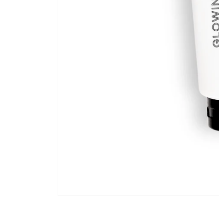
Öppna
mediet
1