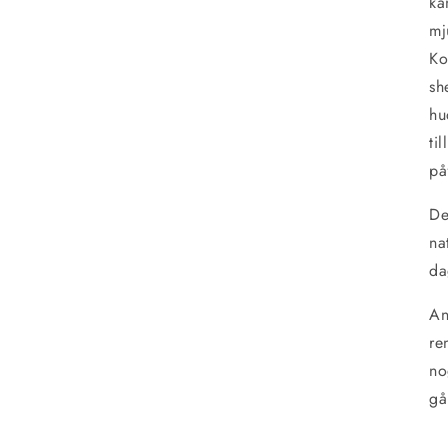
kä
mj
Ko
sh
hu
ti
på
De
na
da
An
re
no
gå