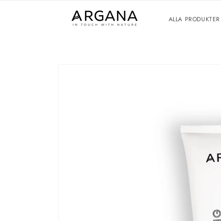
vidare
till
ALLA PRODUKTER
innehåll
Gå vidare till
produktinformation