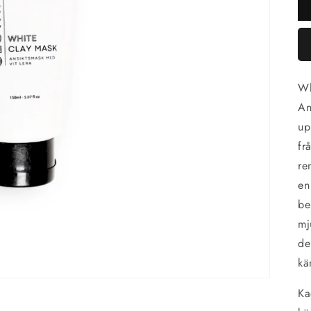
Wh
An
up
fr
re
en
be
mj
de
kä
Ka