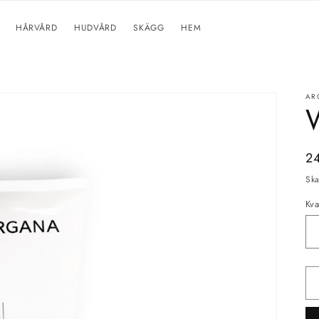
HÅRVÅRD
HUDVÅRD
SKÄGG
HEM
AR
Or
2
pr
Ska
Kva