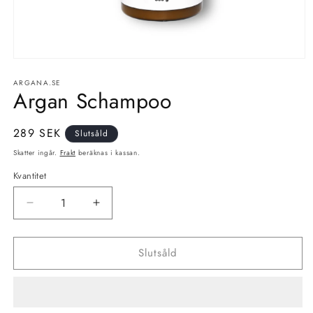
Öppna
mediet
ARGANA.SE
1
Argan Schampoo
i
modalfönster
Ordinarie
289 SEK
Slutsåld
pris
Skatter ingår.
Frakt
beräknas i kassan.
Kvantitet
Minska
Öka
kvantitet
kvantitet
för
för
Slutsåld
Argan
Argan
Schampoo
Schampoo