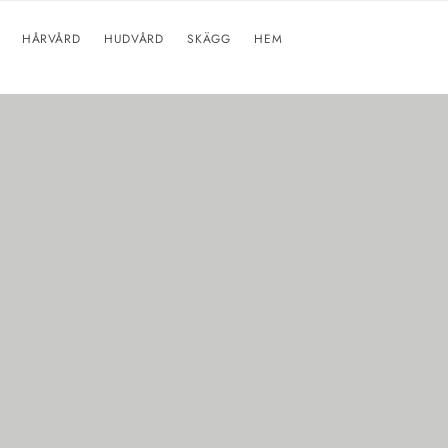
HÅRVÅRD
HUDVÅRD
SKÄGG
HEM