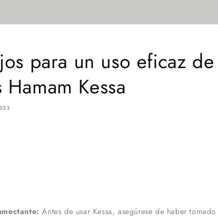
jos para un uso eficaz de
s Hamam Kessa
023
umectante:
Antes de usar Kessa, asegúrese de haber tomado