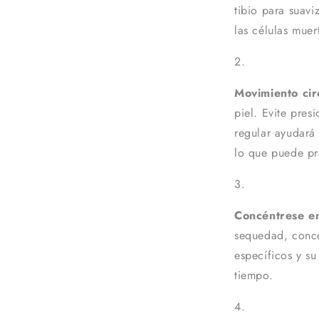
tibio para suavi
las células muer
Movimiento cir
piel. Evite pres
regular ayudará 
lo que puede pro
Concéntrese en
sequedad, concé
específicos y su
tiempo.