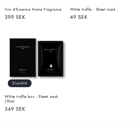
r
Trio d’Essence Home Fragrance
White truffle - Sheet mask
Ordinarie
399 SEK
Ordinarie
49 SEK
i
pris
pris
e
:
Slutsåld
White truffle box - Sheet mask
(10st)
Ordinarie
349 SEK
pris